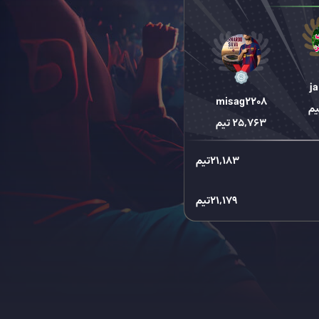
ja
misag2208
یم
25,763
تیم
21,183
تیم
21,179
تیم