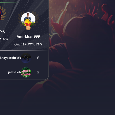
208
Amirkhan444
8,896
146,739,347
4
Shayesteh2021
5
jalilsaleh