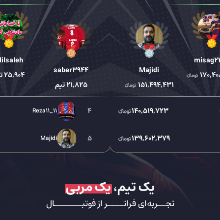
lilsaleh
misag2
saber3944
Majidi
170,40
25,904
ت
151,494,431
21,825
تیم
4
140,519,723
Reza11_11
5
139,602,379
Majidi
یک تیم،
یک مربی
تجــربه‌ای فراتــــر از فوتبـــــــال