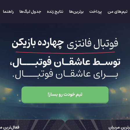
تیم‌های من
پرداخت
برترین‌ها
نتایج زنده
جدول لیگ‌ها
راهنما
توسـط عاشقـان فوتبـــال،
بــرای عاشقـان فوتبـــال.
تیم خودت رو بساز!
رترین مربیان
فعال‌ترین م