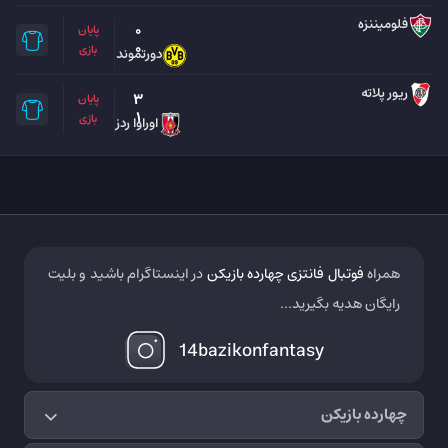
فلومیننزه
0
پایان
0
بازی
دورتموند
ریور پلاته
3
پایان
1
بازی
اوراوا ردز
همراه
فوتبال فانتزی چهارده بازیکن
در اینستاگرام باشید و بلیت
رایگان هدیه بگیرید...
14bazikonfantasy
چهارده بازیکن