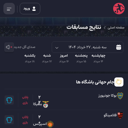
ورود
نتایج مسابقات
صفحه اصلی
صدای گل جدید
چهارشنبه
پنجشنبه
امروز
شنبه
یکشنبه
14 مرداد
15 مرداد
16 مرداد
17 مرداد
18 مرداد
جام حهانی باشگاه ها
بوکا جونیورز
2
پایان
2
بازی
بنفیکا
فلامینگو
2
پایان
0
بازی
اسپرنس