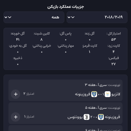
جزییات عملکرد بازیکن
امتیاز کل :
گل زده:
پاس گل:
کلین شیت:
گل خورده:
41
8
0
0
53
کارت زرد:
کارت قرمز:
مهار پنالتی:
خرابی پنالتی:
گل به خودی:
0
0
0
1
4
فیکس:
ذخیره:
0
27
سری آ ، هفته 3
تورنومنت:
لاتزیو
فروزینونه
2
امتیاز:
1 - 0
سری آ ، هفته 5
تورنومنت:
فروزینونه
یوونتوس
1
امتیاز:
0 - 2
سری آ ، هفته 6
تورنومنت: