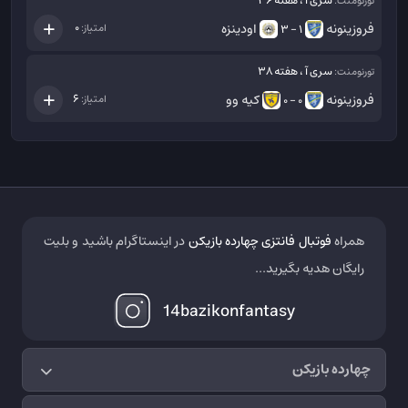
سری آ ، هفته 36
تورنومنت:
فروزینونه
اودینزه
0
امتیاز:
1 - 3
سری آ ، هفته 38
تورنومنت:
فروزینونه
کیه وو
6
امتیاز:
0 - 0
همراه
فوتبال فانتزی چهارده بازیکن
در اینستاگرام باشید و بلیت
رایگان هدیه بگیرید...
14bazikonfantasy
چهارده بازیکن