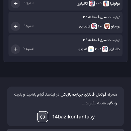
بولونیا
کالیاری
1
امتیاز:
2 - 0
سری آ ، هفته 32
تورنومنت:
تورینو
کالیاری
1
امتیاز:
1 - 1
سری آ ، هفته 36
تورنومنت:
کالیاری
لاتزیو
2
امتیاز:
1 - 2
همراه
فوتبال فانتزی چهارده بازیکن
در اینستاگرام باشید و بلیت
رایگان هدیه بگیرید...
14bazikonfantasy