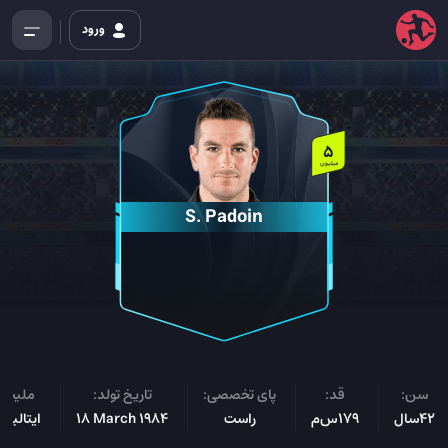
ورود
5
میلیون
S. Padoin
سن:
قد:
پای تخصصی:
تاریخ تولد:
ملیت:
42سال
179س‌م
راست
18 March 1984
ایتالیای