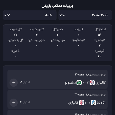
جزییات عملکرد بازیکن
امتیاز کل :
گل زده:
پاس گل:
کلین شیت:
گل خورده:
27
4
2
0
51
کارت زرد:
کارت قرمز:
مهار پنالتی:
خرابی پنالتی:
گل به خودی:
0
0
0
0
2
فیکس:
ذخیره:
0
22
سری آ ، هفته 2
تورنومنت:
کالیاری
ساسولو
5
امتیاز:
2 - 2
سری آ ، هفته 3
تورنومنت:
آتالانتا
کالیاری
3
امتیاز:
0 - 1
سری آ ، هفته 4
تورنومنت: