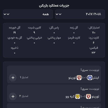
جزییات عملکرد بازیکن
امتیاز کل :
گل زده:
پاس گل:
کلین شیت:
گل خورده:
19
9
0
0
70
کارت زرد:
کارت قرمز:
مهار پنالتی:
خرابی پنالتی:
گل به خودی:
0
0
0
0
6
فیکس:
ذخیره:
0
23
سری آ
تورنومنت:
اینتر
تورینو
1
امتیاز:
1 - 1
سری آ
تورنومنت:
تورینو
کیه وو
2
امتیاز:
1 - 1
سری آ
تورنومنت: