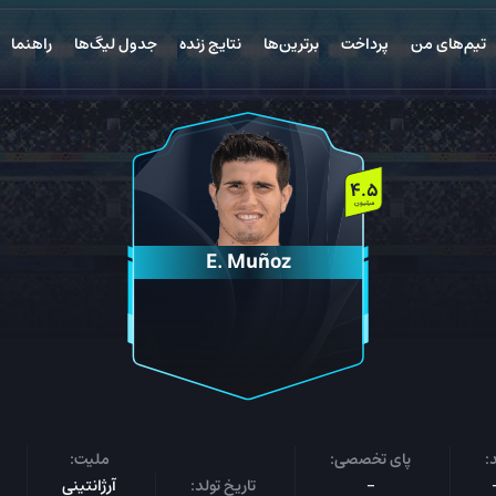
تیم‌های من
پرداخت
برترین‌ها
نتایج زنده
جدول لیگ‌ها
راهنما
4.5
میلیون
E. Muñoz
:
پای تخصصی:
ملیت:
-
تاریخ تولد:
آرژانتینی