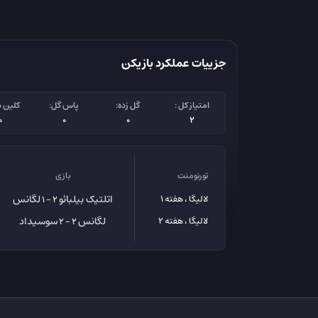
جزییات عملکرد بازیکن
امتیاز کل :
گل زده:
پاس گل:
کلین 
0
0
0
2
تورنومنت
بازی
اتلتیک بیلبائو
لگانس
لالیگا ، هفته 1
2 - 1
لگانس
سوسیداد
لالیگا ، هفته 2
2 - 2