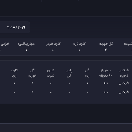
شیت:
گل خورده:
کارت زرد:
کارت قرمز:
مهار پنالتی:
خرابی پ
0
0
0
0
4
فیکس
بیش از
گل
پاس
کلین
گل
کارت
ذخیره
۶۰ دقیقه
زده
گل
شیت
خورده
زرد
فیکس
بله
0
0
0
2
0
فیکس
بله
0
0
0
2
0