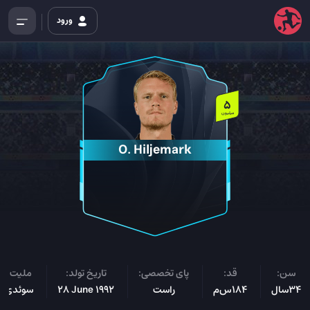
ورود
5
میلیون
O. Hiljemark
سن:
قد:
پای تخصصی:
تاریخ تولد:
ملیت:
34سال
184س‌م
راست
28 June 1992
سوئدی