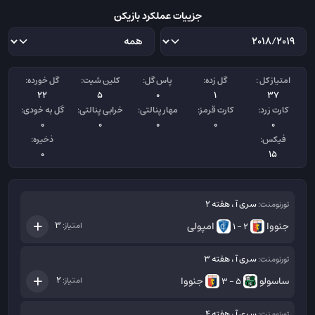
جزییات عملکرد بازیکن
امتیاز کل :
گل زده:
پاس گل:
کلین شیت:
گل خورده:
22
5
0
1
37
کارت زرد:
کارت قرمز:
مهار پنالتی:
خرابی پنالتی:
گل به خودی:
0
0
0
0
0
فیکس:
ذخیره:
0
15
سری آ ، هفته 2
تورنومنت:
جنووا
امپولی
3
امتیاز:
2 - 1
سری آ ، هفته 3
تورنومنت:
ساسولو
جنووا
2
امتیاز:
5 - 3
سری آ ، هفته 4
تورنومنت: