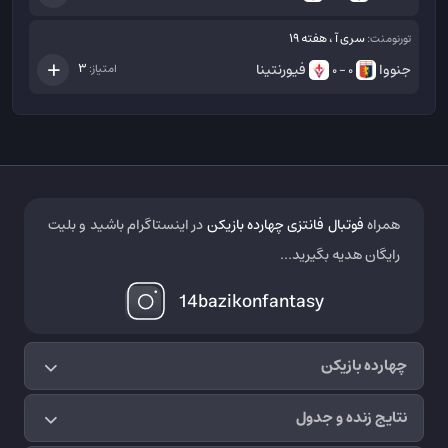
سری آ ، هفته 19
تورنومنت:
جنووا
فیورنتینا
3
امتیاز:
0 - 0
همراه
فوتبال فانتزی چهارده بازیکن
در اینستاگرام باشید و بلیت
رایگان هدیه بگیرید...
14bazikonfantasy
چهارده بازیکن
نتایج زنده و جدول