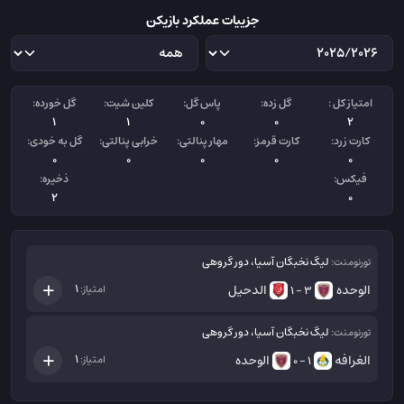
جزییات عملکرد بازیکن
امتیاز کل :
گل زده:
پاس گل:
کلین شیت:
گل خورده:
1
1
0
0
2
کارت زرد:
کارت قرمز:
مهار پنالتی:
خرابی پنالتی:
گل به خودی:
0
0
0
0
0
فیکس:
ذخیره:
2
0
لیگ نخبگان آسیا، دور گروهی
تورنومنت:
الوحده
الدحیل
1
امتیاز:
3 - 1
لیگ نخبگان آسیا، دور گروهی
تورنومنت:
الغرافه
الوحده
1
امتیاز:
1 - 0