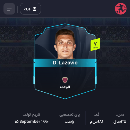
ورود
7
میلیون
D. Lazović
الوحده
سن:
قد:
پای تخصصی:
تاریخ تولد:
ملی
35سال
181س‌م
راست
15 September 1990
صر