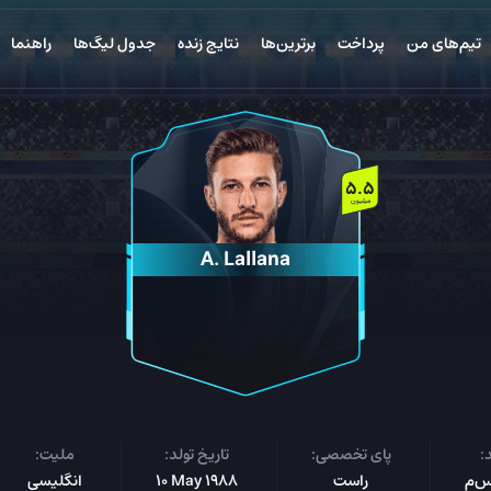
تیم‌های من
پرداخت
برترین‌ها
نتایج زنده
جدول لیگ‌ها
راهنما
5.5
میلیون
A. Lallana
:
پای تخصصی:
تاریخ تولد:
ملیت:
راست
10 May 1988
انگلیسی