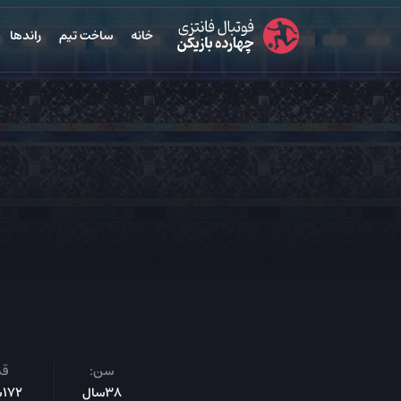
خانه
ساخت تیم
راندها
سن:
قد
38سال
172س‌م