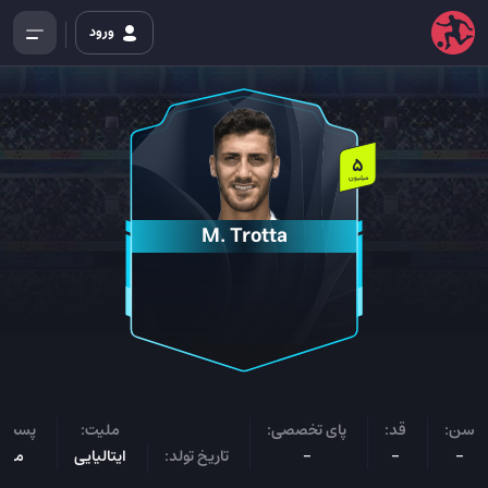
ورود
5
میلیون
M. Trotta
سن:
قد:
پای تخصصی:
ملیت:
پست ب
-
-
-
تاریخ تولد:
ایتالیایی
مها