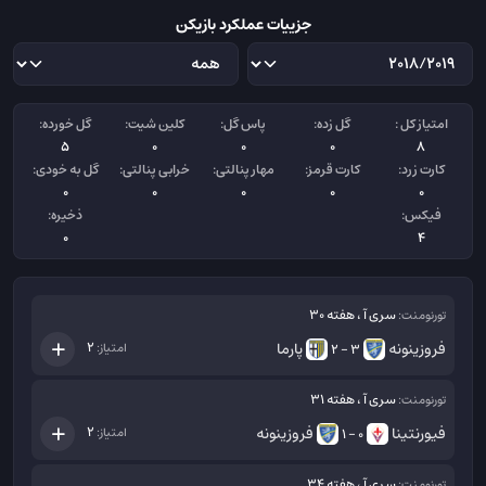
جزییات عملکرد بازیکن
امتیاز کل :
گل زده:
پاس گل:
کلین شیت:
گل خورده:
5
0
0
0
8
کارت زرد:
کارت قرمز:
مهار پنالتی:
خرابی پنالتی:
گل به خودی:
0
0
0
0
0
فیکس:
ذخیره:
0
4
سری آ ، هفته 30
تورنومنت:
فروزینونه
پارما
2
امتیاز:
3 - 2
سری آ ، هفته 31
تورنومنت:
فیورنتینا
فروزینونه
2
امتیاز:
0 - 1
سری آ ، هفته 34
تورنومنت: