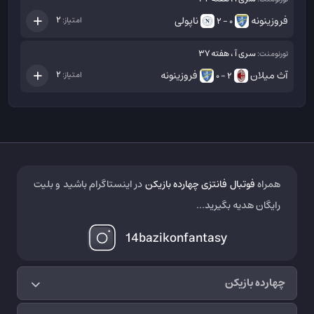
فروزینونه
ناپولی
2
امتیاز:
0 - 2
سری آ ، هفته 37
تورنومنت:
آث میلان
فروزینونه
2
امتیاز:
2 - 0
همراه
فوتبال فانتزی چهارده بازیکن
در اینستاگرام باشید و بلیت
رایگان هدیه بگیرید...
14bazikonfantasy
چهارده بازیکن