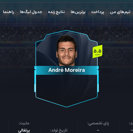
تیم‌های من
پرداخت
برترین‌ها
نتایج زنده
جدول لیگ‌ها
راهنما
5.5
میلیون
André Moreira
د:
پای تخصصی:
ملیت:
-
-
تاریخ تولد:
پرتغالی