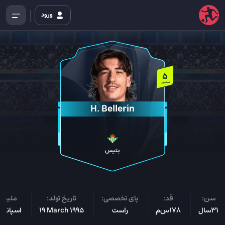
ورود
5
میلیون
H. Bellerín
بتیس
سن:
قد:
پای تخصصی:
تاریخ تولد:
ملیت:
31سال
178س‌م
راست
19 March 1995
اسپانیای