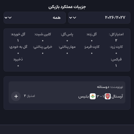
جزییات عملکرد بازیکن
امتیاز کل :
گل زده:
پاس گل:
کلین شیت:
گل خورده:
1
0
0
0
2
کارت زرد:
کارت قرمز:
مهار پنالتی:
خرابی پنالتی:
گل به خودی:
0
0
0
0
0
فیکس:
ذخیره:
0
1
دوستانه
تورنومنت:
آرسنال
بتیس
2
امتیاز:
1 - 3