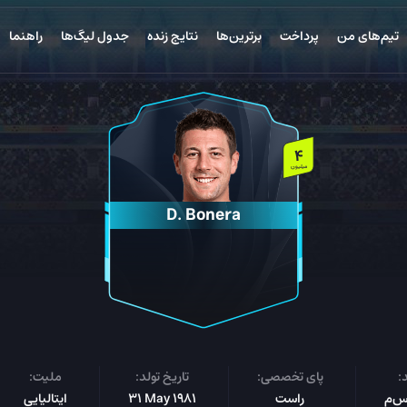
تیم‌های من
پرداخت
برترین‌ها
نتایج زنده
جدول لیگ‌ها
راهنما
4
میلیون
D. Bonera
:
پای تخصصی:
تاریخ تولد:
ملیت:
راست
31 May 1981
ایتالیایی