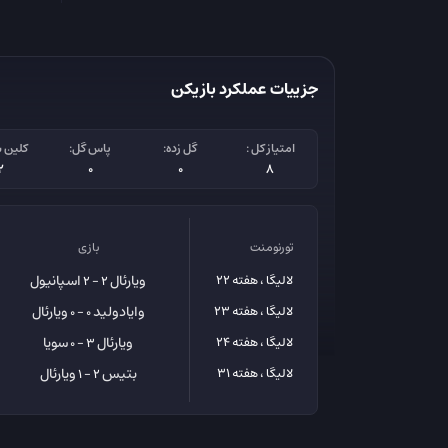
جزییات عملکرد بازیکن
امتیاز کل :
گل زده:
پاس گل:
کلین 
2
0
0
8
تورنومنت
بازی
ویارئال
اسپانیول
لالیگا ، هفته 22
2 - 2
وایادولید
ویارئال
لالیگا ، هفته 23
0 - 0
ویارئال
سویا
لالیگا ، هفته 24
3 - 0
بتیس
ویارئال
لالیگا ، هفته 31
2 - 1