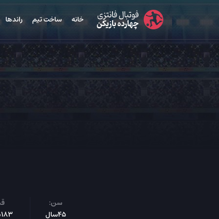
خانه
ساخت تیم
راندها
سن:
قد
45سال
183س‌م