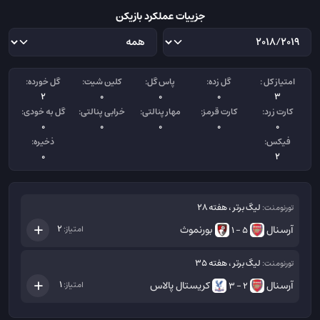
جزییات عملکرد بازیکن
امتیاز کل :
گل زده:
پاس گل:
کلین شیت:
گل خورده:
2
0
0
0
3
کارت زرد:
کارت قرمز:
مهار پنالتی:
خرابی پنالتی:
گل به خودی:
0
0
0
0
0
فیکس:
ذخیره:
0
2
لیگ برتر ، هفته 28
تورنومنت:
آرسنال
بورنموث
2
امتیاز:
5 - 1
لیگ برتر ، هفته 35
تورنومنت:
آرسنال
کریستال پالاس
1
امتیاز:
2 - 3