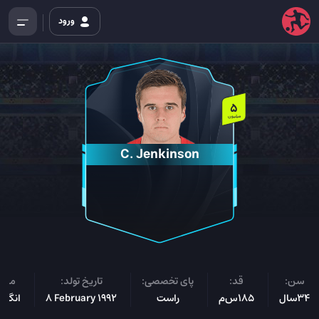
ورود
5
میلیون
C. Jenkinson
سن:
قد:
پای تخصصی:
تاریخ تولد:
ملیت
34سال
185س‌م
راست
8 February 1992
انگلی