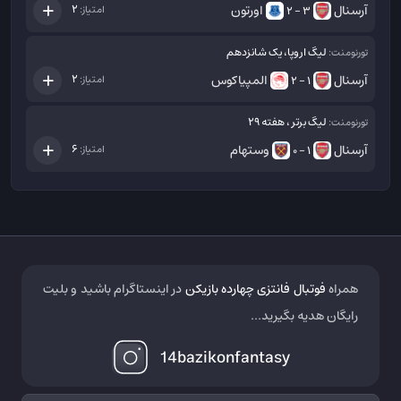
آرسنال
اورتون
2
امتیاز:
3 - 2
لیگ اروپا، یک شانزدهم
تورنومنت:
آرسنال
المپیاکوس
2
امتیاز:
1 - 2
لیگ برتر ، هفته 29
تورنومنت:
آرسنال
وستهام
6
امتیاز:
1 - 0
همراه
فوتبال فانتزی چهارده بازیکن
در اینستاگرام باشید و بلیت
رایگان هدیه بگیرید...
14bazikonfantasy