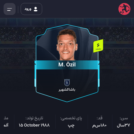
ورود
6
میلیون
M. Özil
باشاکشهیر
سن:
قد:
پای تخصصی:
تاریخ تولد:
ملیت
37سال
180س‌م
چپ
15 October 1988
آلمان