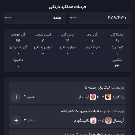
جزییات عملکرد بازیکن
امتیاز کل :
گل زده:
پاس گل:
کلین شیت:
گل خورده:
26
7
3
1
61
کارت زرد:
کارت قرمز:
مهار پنالتی:
خرابی پنالتی:
گل به خودی:
0
0
0
0
1
فیکس:
ذخیره:
0
22
لیگ برتر ، هفته 5
تورنومنت:
واتفورد
آرسنال
2
امتیاز:
2 - 2
جام اتحادیه انگلیس، یک شانزدهم
تورنومنت:
آرسنال
ناتینگهام
3
امتیاز:
5 - 0
جام اتحادیه انگلیس، یک هشتم
تورنومنت: