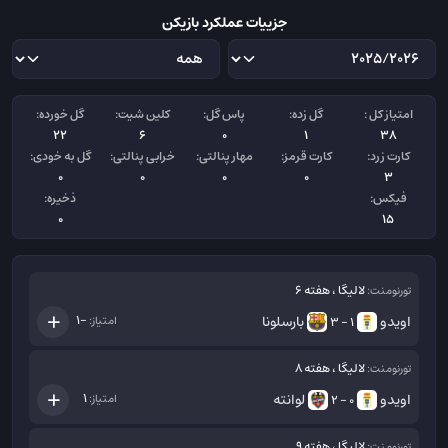
جزییات عملکرد بازیکن
امتیاز کل :
گل زده:
پاس گل:
کلین شیت:
گل خورده:
22
6
0
1
38
کارت زرد:
کارت قرمز:
مهار پنالتی:
خرابی پنالتی:
گل به خودی:
0
0
0
0
3
فیکس:
ذخیره:
0
15
لالیگا ، هفته 6
تورنومنت:
اویدو
بارسلونا
-1
امتیاز:
1 - 3
لالیگا ، هفته 8
تورنومنت:
اویدو
لوانته
1
امتیاز:
0 - 2
لالیگا ، هفته 9
تورنومنت: