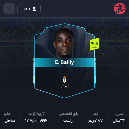
ورود
4.5
میلیون
E. Bailly
اویدو
سن:
قد:
پای تخصصی:
تاریخ تولد:
ملیت:
32سال
187س‌م
راست
12 April 1994
ساحل عا