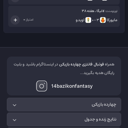
لالیگا ، هفته 38
تورنومنت:
مایورکا
اویدو
0
امتیاز:
3 - 0
همراه
فوتبال فانتزی چهارده بازیکن
در اینستاگرام باشید و بلیت
رایگان هدیه بگیرید...
14bazikonfantasy
چهارده بازیکن
نتایج زنده و جدول