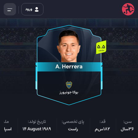
ورود
5.5
میلیون
A. Herrera
بوکا جونیورز
سن:
قد:
پای تخصصی:
تاریخ تولد:
ملیت
36سال
182س‌م
راست
14 August 1989
اسپانیا