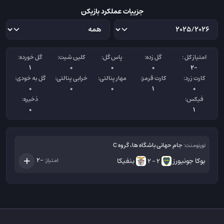
جزییات عملکرد بازیکن
امتیاز کل :
گل زده:
پاس گل:
کلین شیت:
گل خورده:
1
0
0
0
-2
کارت زرد:
کارت قرمز:
مهار پنالتی:
خرابی پنالتی:
گل به خودی:
0
0
0
1
0
فیکس:
ذخیره:
0
1
جام حهانی باشگاه ها، گروه C
تورنومنت:
بوکا جونیورز
بنفیکا
-2
امتیاز:
2 - 2