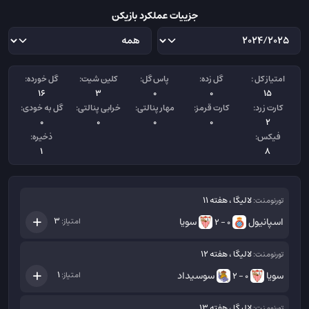
جزییات عملکرد بازیکن
امتیاز کل :
گل زده:
پاس گل:
کلین شیت:
گل خورده:
16
3
0
0
15
کارت زرد:
کارت قرمز:
مهار پنالتی:
خرابی پنالتی:
گل به خودی:
0
0
0
0
2
فیکس:
ذخیره:
1
8
لالیگا ، هفته 11
تورنومنت:
اسپانیول
سویا
3
امتیاز:
0 - 2
لالیگا ، هفته 12
تورنومنت:
سویا
سوسیداد
1
امتیاز:
0 - 2
لالیگا ، هفته 13
تورنومنت: