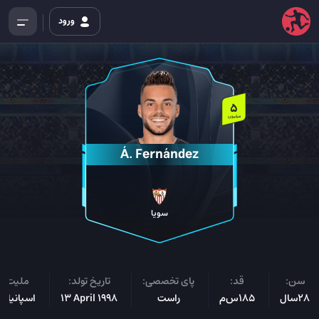
ورود
5
میلیون
Á. Fernández
سویا
سن:
قد:
پای تخصصی:
تاریخ تولد:
ملیت:
28سال
185س‌م
راست
13 April 1998
اسپانیایی