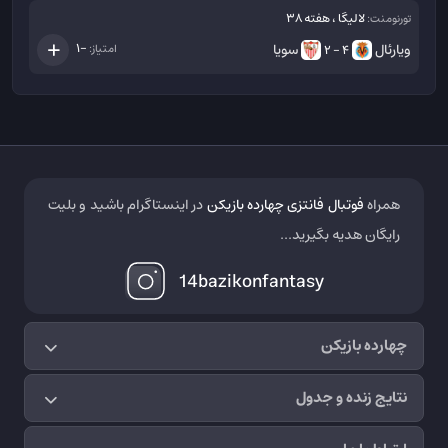
لالیگا ، هفته 38
تورنومنت:
ویارئال
سویا
-1
امتیاز:
4 - 2
همراه
فوتبال فانتزی چهارده بازیکن
در اینستاگرام باشید و بلیت
رایگان هدیه بگیرید...
14bazikonfantasy
چهارده بازیکن
نتایج زنده و جدول