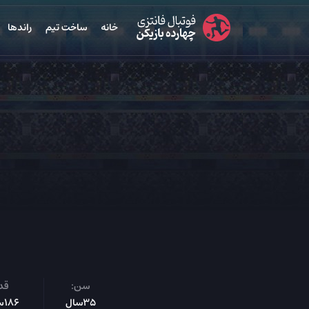
خانه
ساخت تیم
راندها
سن:
قد
35سال
186س‌م