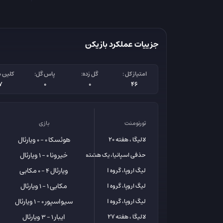
جزییات عملکرد بازیکن
امتیاز کل :
گل زده:
پاس گل:
کلین 
7
0
0
46
تورنومنت
بازی
هوئسکا
ویارئال
لالیگا ، هفته 20
0 - 0
خیرونا
ویارئال
حذفی اسپانیا، یک هشتم
0 - 1
ویارئال
مکابی
لیگ اروپا، گروه I
4 - 0
مکابی
ویارئال
لیگ اروپا، گروه I
1 - 1
سیواسپور
ویارئال
لیگ اروپا، گروه I
0 - 1
ایبار
ویارئال
لالیگا ، هفته 27
1 - 3