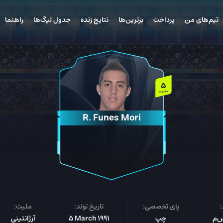
تیم‌های من
پرداخت
برترین‌ها
نتایج زنده
جدول لیگ‌ها
راهنما
5
میلیون
R. Funes Mori
:
پای تخصصی:
تاریخ تولد:
ملیت:
چپ
5 March 1991
آرژانتینی