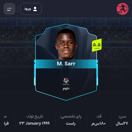
ورود
5.5
میلیون
M. Sarr
نئوم
سن:
قد:
پای تخصصی:
تاریخ تولد:
ملیت
27سال
180س‌م
راست
23 January 1999
فرانس