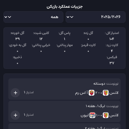
جزییات عملکرد بازیکن
امتیاز کل :
گل زده:
پاس گل:
کلین شیت:
گل خورده:
39
12
1
0
104
کارت زرد:
کارت قرمز:
مهار پنالتی:
خرابی پنالتی:
گل به خودی:
0
0
0
0
4
فیکس:
ذخیره:
0
37
دوستانه
تورنومنت:
لانس
آ اس رم
1
امتیاز:
0 - 2
لیگ 1 ، هفته 1
تورنومنت:
لانس
لیون
1
امتیاز:
0 - 1
لیگ 1 ، هفته 2
تورنومنت: