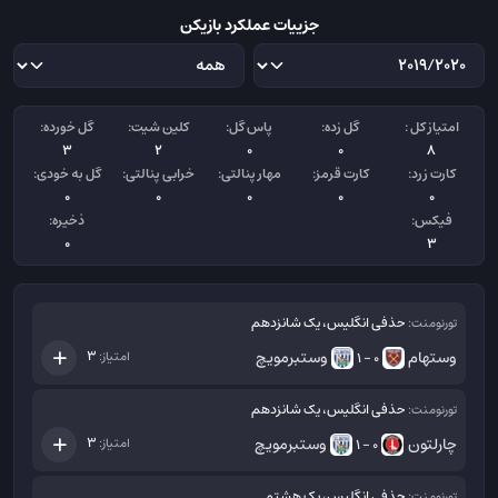
جزییات عملکرد بازیکن
امتیاز کل :
گل زده:
پاس گل:
کلین شیت:
گل خورده:
3
2
0
0
8
کارت زرد:
کارت قرمز:
مهار پنالتی:
خرابی پنالتی:
گل به خودی:
0
0
0
0
0
فیکس:
ذخیره:
0
3
حذفی انگلیس، یک شانزدهم
تورنومنت:
وستهام
وستبرمویچ
3
امتیاز:
0 - 1
حذفی انگلیس، یک شانزدهم
تورنومنت:
چارلتون
وستبرمویچ
3
امتیاز:
0 - 1
حذفی انگلیس، یک هشتم
تورنومنت: