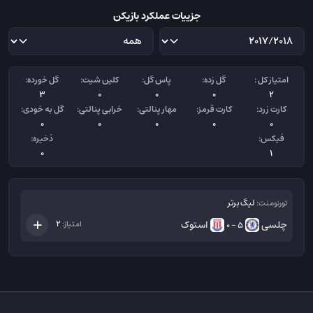
جزییات عملکرد بازیکن
امتیاز کل :
گل زده:
پاس گل:
کلین شیت:
گل خورده:
3
0
0
0
2
کارت زرد:
کارت قرمز:
مهار پنالتی:
خرابی پنالتی:
گل به خودی:
0
0
0
0
0
فیکس:
ذخیره:
0
1
لیگ برتر
تورنومنت:
چلسی
استوک
2
امتیاز:
5 - 0