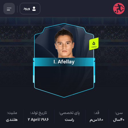
ورود
5
میلیون
I. Afellay
سن:
قد:
پای تخصصی:
تاریخ تولد:
ملیت:
40سال
180س‌م
راست
2 April 1986
هلندی