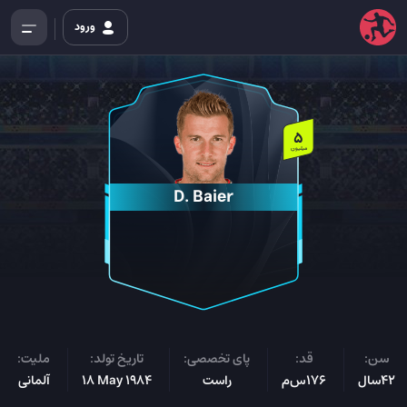
ورود
5
میلیون
D. Baier
سن:
قد:
پای تخصصی:
تاریخ تولد:
ملیت:
42سال
176س‌م
راست
18 May 1984
آلمانی