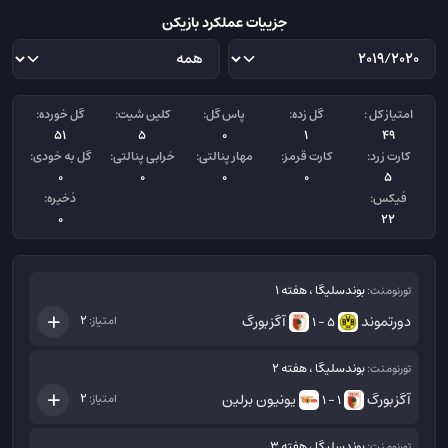
جزییات عملکرد بازیکن
امتیاز کل :
گل زده:
پاس گل:
کلین شیت:
گل خورده:
51
5
0
1
49
کارت زرد:
کارت قرمز:
مهار پنالتی:
خرابی پنالتی:
گل به خودی:
0
0
0
0
5
فیکس:
ذخیره:
0
22
بوندسلیگا ، هفته 1
تورنومنت:
دورتموند
آگزبورگ
2
امتیاز:
5 - 1
بوندسلیگا ، هفته 2
تورنومنت:
آگزبورگ
یونیون برلین
2
امتیاز:
1 - 1
بوندسلیگا ، هفته 3
تورنومنت: