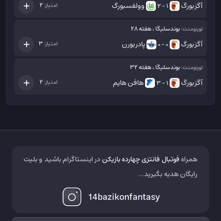
آگزبورگ
وولفسبورگ
2
امتیاز:
1 - 2
بوندسلیگا ، هفته 28
تورنومنت:
آگزبورگ
پادربورن
3
امتیاز:
0 - 0
بوندسلیگا ، هفته 32
تورنومنت:
آگزبورگ
هافن هایم
2
امتیاز:
1 - 3
همراه
فوتبال فانتزی چهارده بازیکن
در اینستاگرام باشید و بلیت
رایگان هدیه بگیرید...
14bazikonfantasy