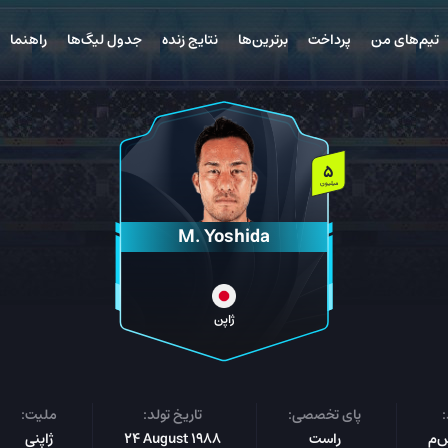
تیم‌های من
پرداخت
برترین‌ها
نتایج زنده
جدول لیگ‌ها
راهنما
5
میلیون
M. Yoshida
ژاپن
پای تخصصی:
تاریخ تولد:
ملیت:
راست
24 August 1988
ژاپنی