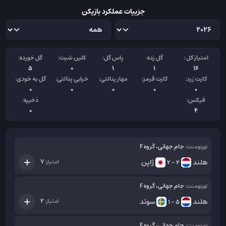
جزییات عملکرد بازیکن
امتیاز کل :
گل زده:
پاس گل:
کلین شیت:
گل خورده:
5
0
1
1
16
کارت زرد:
کارت قرمز:
مهار پنالتی:
خرابی پنالتی:
گل به خودی:
0
0
0
0
0
فیکس:
ذخیره:
0
4
جام جهانی، گروه F
تورنومنت:
هلند
ژاپن
7
امتیاز:
2 - 2
جام جهانی، گروه F
تورنومنت:
هلند
سوئد
2
امتیاز:
5 - 1
جام جهانی، گروه F
تورنومنت: