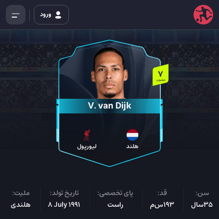
ورود
7
میلیون
V. van Dijk
هلند
لیورپول
سن:
قد:
پای تخصصی:
تاریخ تولد:
ملیت:
35سال
193س‌م
راست
8 July 1991
هلندی