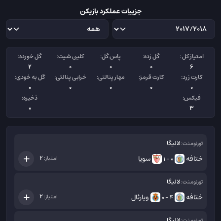
جزییات عملکرد بازیکن
امتیاز کل :
گل زده:
پاس گل:
کلین شیت:
گل خورده:
2
0
0
0
6
کارت زرد:
کارت قرمز:
مهار پنالتی:
خرابی پنالتی:
گل به خودی:
0
0
0
0
0
فیکس:
ذخیره:
0
3
لالیگا
تورنومنت:
ختافه
سویا
2
امتیاز:
0 - 1
لالیگا
تورنومنت:
ختافه
ویارئال
2
امتیاز:
4 - 0
لالیگا
تورنومنت: