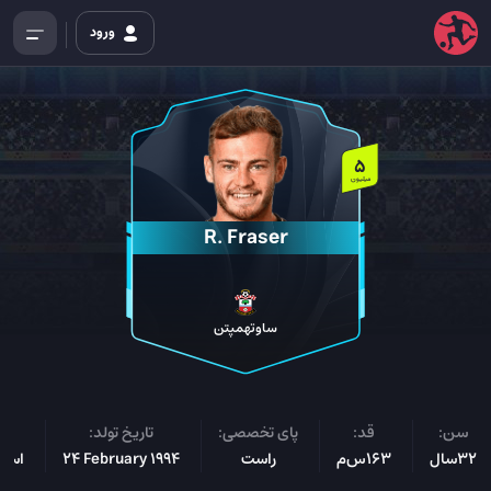
ورود
5
میلیون
R. Fraser
ساوتهمپتن
سن:
قد:
پای تخصصی:
تاریخ تولد:
مل
32سال
163س‌م
راست
24 February 1994
اسکا