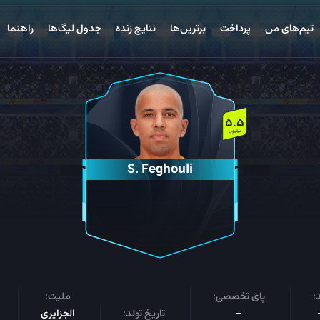
تیم‌های من
پرداخت
برترین‌ها
نتایج زنده
جدول لیگ‌ها
راهنما
5.5
میلیون
S. Feghouli
:
پای تخصصی:
ملیت:
-
تاریخ تولد:
الجزایری