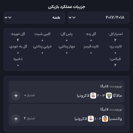
جزییات عملکرد بازیکن
امتیاز کل :
گل زده:
پاس گل:
کلین شیت:
گل خورده:
4
0
0
0
2
کارت زرد:
کارت قرمز:
مهار پنالتی:
خرابی پنالتی:
گل به خودی:
0
0
0
0
0
فیکس:
ذخیره:
0
2
لالیگا
تورنومنت:
مالاگا
لاکرونیا
0
امتیاز:
3 - 2
لالیگا
تورنومنت:
والنسیا
لاکرونیا
2
امتیاز:
2 - 1