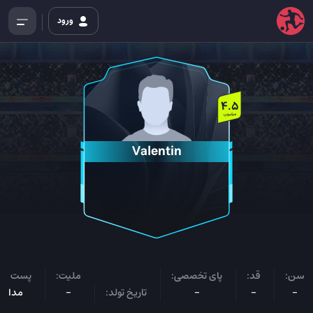
ورود
4.5
میلیون
Valentin
سن:
قد:
پای تخصصی:
ملیت:
پست باز
-
-
-
تاریخ تولد:
-
مدافع