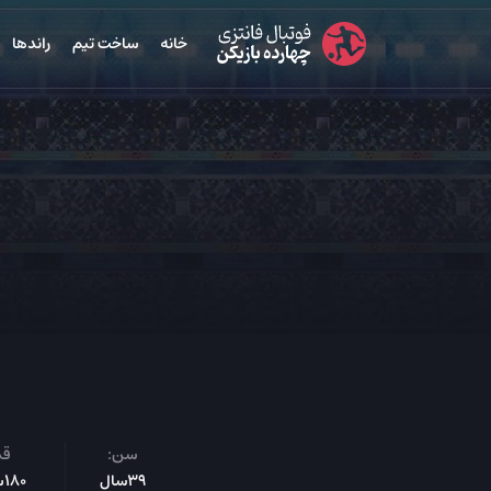
خانه
ساخت تیم
راندها
سن:
قد
39سال
180س‌م