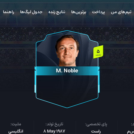
تیم‌های من
پرداخت
برترین‌ها
نتایج زنده
جدول لیگ‌ها
راهنما
5
میلیون
M. Noble
:
پای تخصصی:
تاریخ تولد:
ملیت:
راست
8 May 1987
انگلیسی