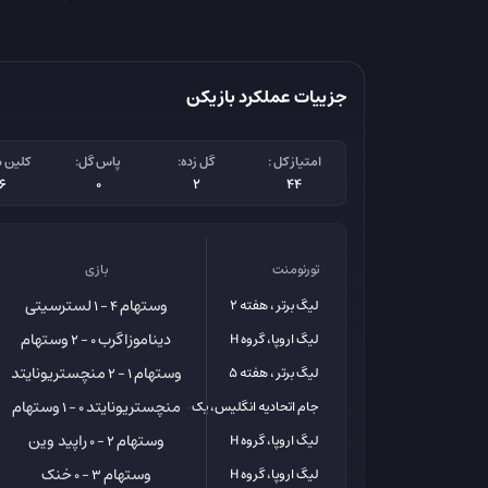
جزییات عملکرد بازیکن
امتیاز کل :
گل زده:
پاس گل:
کلین 
16
0
2
44
تورنومنت
بازی
وستهام
لسترسیتی
لیگ برتر ، هفته 2
4 - 1
دیناموزاگرب
وستهام
لیگ اروپا، گروه H
0 - 2
وستهام
منچستریونایتد
لیگ برتر ، هفته 5
1 - 2
منچستریونایتد
وستهام
جام اتحادیه انگلیس، یک شانزدهم
0 - 1
وستهام
راپید وین
لیگ اروپا، گروه H
2 - 0
وستهام
خنک
لیگ اروپا، گروه H
3 - 0