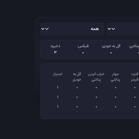
نالتی:
گل به خودی:
فیکس:
ذخیره:
3
0
0
کارت
مهار
خراب کردن
گل به
امتیاز
قرمز
پنالتی
پنالتی
خودی
1
0
0
0
0
1
0
0
0
0
1
0
0
0
0