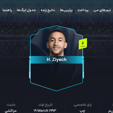
تیم‌های من
پرداخت
برترین‌ها
نتایج زنده
جدول لیگ‌ها
راهنما
6
میلیون
H. Ziyech
پای تخصصی:
تاریخ تولد:
ملیت:
چپ
19 March 1993
مراکشی