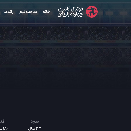
خانه
ساخت تیم
راندها
سن:
قد:
33سال
180س‌م