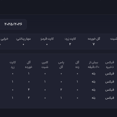
شیت:
گل خورده:
کارت زرد:
کارت قرمز:
مهار پنالتی:
خرابی پ
0
0
0
2
7
فیکس
بیش از
گل
پاس
کلین
گل
کارت
ذخیره
۶۰ دقیقه
زده
گل
شیت
خورده
زرد
فیکس
بله
0
0
0
1
0
فیکس
بله
1
0
1
0
1
فیکس
بله
0
2
0
4
0
فیکس
بله
0
1
0
2
1