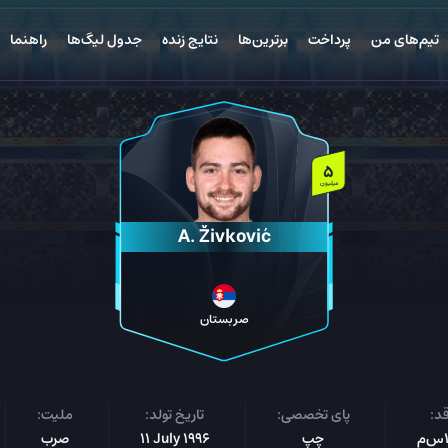
تیم‌های من
پرداخت
برترین‌ها
نتایج زنده
جدول لیگ‌ها
راهنما
5
میلیون
A. Živković
صربستان
د:
پای تخصصی:
تاریخ تولد:
ملیت:
م
چپ
11 July 1996
صرب