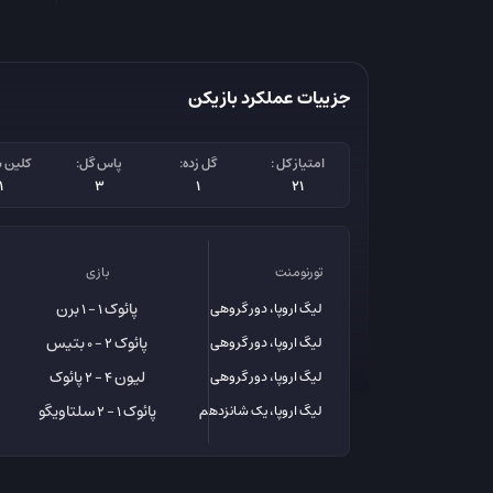
جزییات عملکرد بازیکن
امتیاز کل :
گل زده:
پاس گل:
کلین 
1
3
1
21
تورنومنت
بازی
پائوک
برن
لیگ اروپا، دور گروهی
1 - 1
پائوک
بتیس
لیگ اروپا، دور گروهی
2 - 0
لیون
پائوک
لیگ اروپا، دور گروهی
4 - 2
پائوک
سلتاویگو
لیگ اروپا، یک شانزدهم
1 - 2