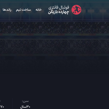
خانه
ساخت تیم
راندها
سن:
ق
30سال
170س‌