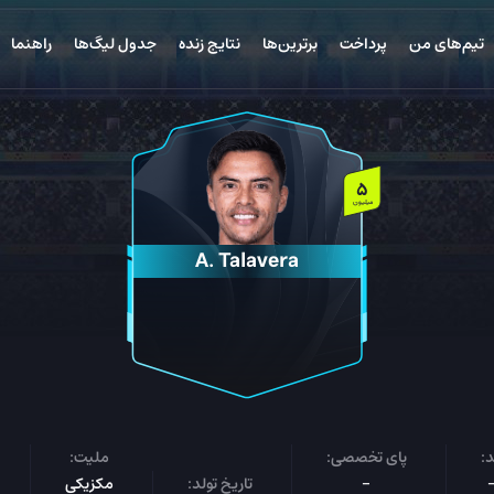
تیم‌های من
پرداخت
برترین‌ها
نتایج زنده
جدول لیگ‌ها
راهنما
5
میلیون
A. Talavera
:
پای تخصصی:
ملیت:
-
تاریخ تولد:
مکزیکی