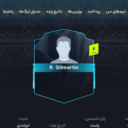
تیم‌های من
پرداخت
برترین‌ها
نتایج زنده
جدول لیگ‌ها
راهنما
4
میلیون
R. Gilmartin
:
پای تخصصی:
ملیت:
راست
تاریخ تولد:
ایرلندی