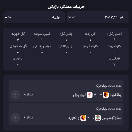
جزییات عملکرد بازیکن
امتیاز کل :
گل زده:
پاس گل:
کلین شیت:
گل خورده:
3
1
0
0
6
کارت زرد:
کارت قرمز:
مهار پنالتی:
خرابی پنالتی:
گل به خودی:
0
0
0
0
0
فیکس:
ذخیره:
0
2
لیگ برتر
تورنومنت:
واتفورد
لیورپول
0
امتیاز:
3 - 3
لیگ برتر
تورنومنت:
ساوتهمپتن
واتفورد
6
امتیاز:
0 - 2