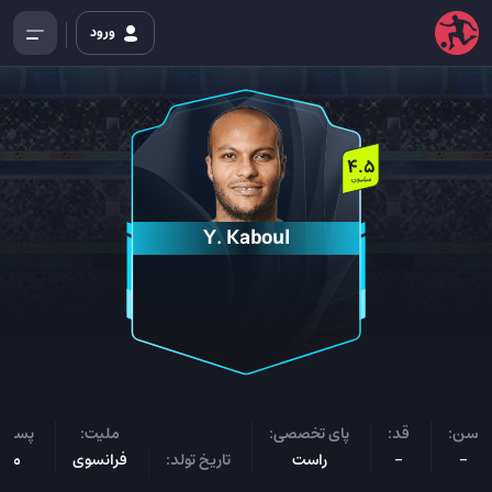
ورود
4.5
میلیون
Y. Kaboul
سن:
قد:
پای تخصصی:
ملیت:
پست ب
-
-
راست
تاریخ تولد:
فرانسوی
مدا