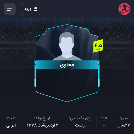
ورود
4.5
میلیون
معاوی
سن:
قد:
پای تخصصی:
تاریخ تولد:
ملیت:
27سال
-
راست
2 اردیبهشت 1378
ایرانی