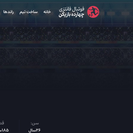
خانه
ساخت تیم
راندها
سن:
قد:
26سال
185س‌م