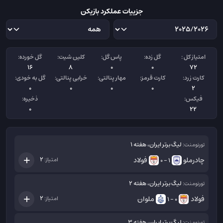
جزییات عملکرد بازیکن
امتیاز کل :
گل زده:
پاس گل:
کلین شیت:
گل خورده:
16
8
0
0
72
کارت زرد:
کارت قرمز:
مهار پنالتی:
خرابی پنالتی:
گل به خودی:
0
0
0
0
2
فیکس:
ذخیره:
0
22
لیگ برتر ایران، هفته 1
تورنومنت:
چادرملو
فولاد
2
امتیاز:
1 - 0
لیگ برتر ایران، هفته 2
تورنومنت:
فولاد
ملوان
2
امتیاز:
0 - 1
لیگ برتر ایران، هفته 3
تورنومنت: