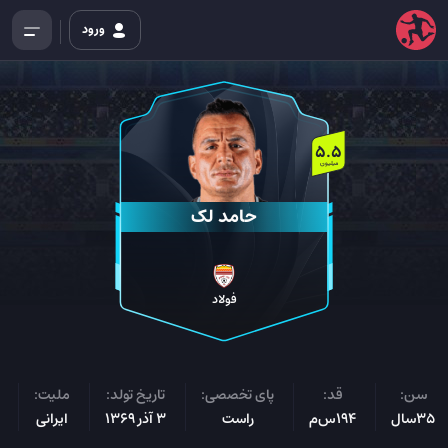
ورود
5.5
میلیون
حامد لک
فولاد
سن:
قد:
پای تخصصی:
تاریخ تولد:
ملیت:
35سال
194س‌م
راست
3 آذر 1369
ایرانی