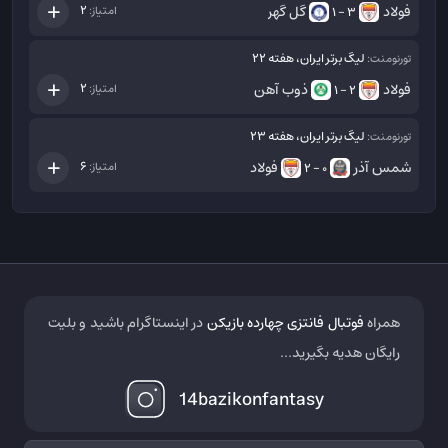
فولاد
گل گهر
2
امتیاز:
3 - 1
لیگ برتر ایران، هفته 22
تورنومنت:
فولاد
ذوب آهن
2
امتیاز:
2 - 1
لیگ برتر ایران، هفته 23
تورنومنت:
شمس آذر
فولاد
6
امتیاز:
0 - 2
همراه
فوتبال فانتزی چهارده بازیکن
در اینستاگرام باشید و بلیت
رایگان هدیه بگیرید...
14bazikonfantasy