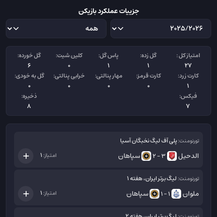
جزییات عملکرد بازیکن
امتیاز کل :
گل زده:
پاس گل:
کلین شیت:
گل خورده:
6
0
1
1
27
کارت زرد:
کارت قرمز:
مهار پنالتی:
خرابی پنالتی:
گل به خودی:
0
0
0
0
1
فیکس:
ذخیره:
8
7
پلی آف لیگ نخبگان آسیا
تورنومنت:
الدحیل
سپاهان
1
امتیاز:
3 - 2
لیگ برتر ایران، هفته 1
تورنومنت:
ملوان
سپاهان
1
امتیاز:
1 - 1
لیگ برتر ایران، هفته 2
تورنومنت: