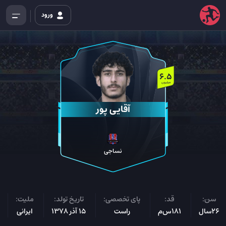
ورود
6.5
میلیون
آقایی پور
نساجی
سن:
قد:
پای تخصصی:
تاریخ تولد:
ملیت:
26سال
181س‌م
راست
15 آذر 1378
ایرانی