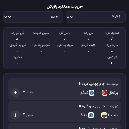
جزییات عملکرد بازیکن
امتیاز کل :
گل زده:
پاس گل:
کلین شیت:
گل خورده:
5
0
0
0
7
کارت زرد:
کارت قرمز:
مهار پنالتی:
خرابی پنالتی:
گل به خودی:
0
0
0
0
0
فیکس:
ذخیره:
0
4
جام جهانی، گروه K
تورنومنت:
پرتغال
کنگو
2
امتیاز:
1 - 1
جام جهانی، گروه K
تورنومنت:
کلمبیا
کنگو
2
امتیاز:
1 - 0
جام جهانی، گروه K
تورنومنت: