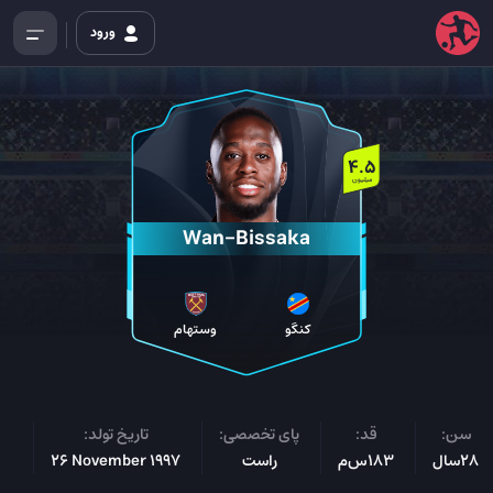
ورود
4.5
میلیون
Wan-Bissaka
کنگو
وستهام
سن:
قد:
پای تخصصی:
تاریخ تولد:
مل
28سال
183س‌م
راست
26 November 1997
کن