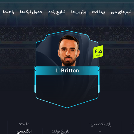
تیم‌های من
پرداخت
برترین‌ها
نتایج زنده
جدول لیگ‌ها
راهنما
4.5
میلیون
L. Britton
:
پای تخصصی:
ملیت:
-
تاریخ تولد:
انگلیسی