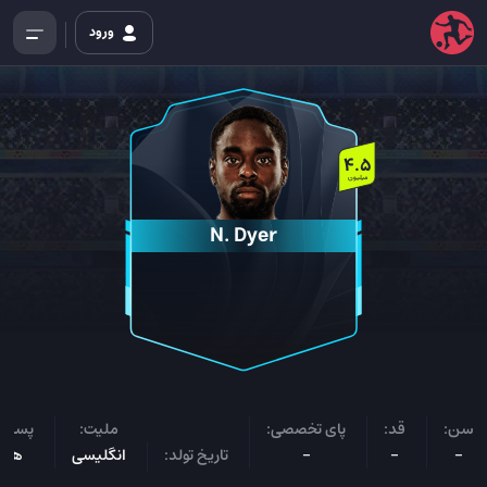
ورود
4.5
میلیون
N. Dyer
سن:
قد:
پای تخصصی:
ملیت:
پست ب
-
-
-
تاریخ تولد:
انگلیسی
هاف