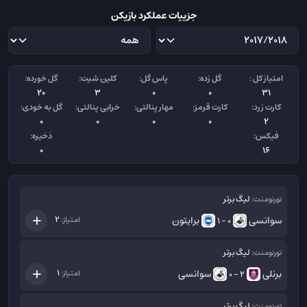
جزییات عملکرد بازیکن
امتیاز کل :
گل زده:
پاس گل:
کلین شیت:
گل خورده:
20
3
0
0
31
کارت زرد:
کارت قرمز:
مهار پنالتی:
خرابی پنالتی:
گل به خودی:
0
0
0
0
2
فیکس:
ذخیره:
0
16
لیگ برتر
تورنومنت:
سوانسی
برایتون
2
امتیاز:
0 - 1
لیگ برتر
تورنومنت:
برنلی
سوانسی
1
امتیاز:
2 - 0
لیگ برتر
تورنومنت: