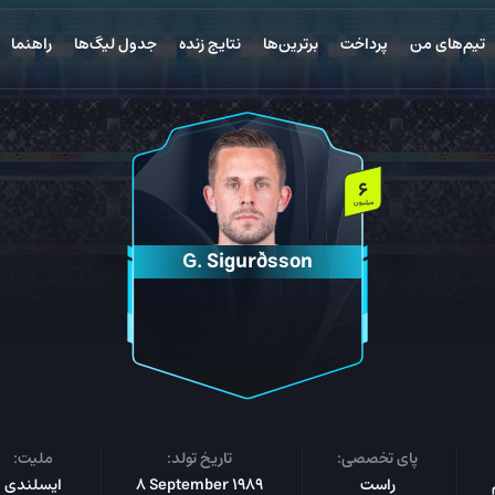
تیم‌های من
پرداخت
برترین‌ها
نتایج زنده
جدول لیگ‌ها
راهنما
6
میلیون
G. Sigurðsson
پای تخصصی:
تاریخ تولد:
ملیت:
راست
8 September 1989
ایسلندی