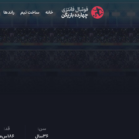
خانه
ساخت تیم
راندها
سن:
قد:
36سال
186س‌م