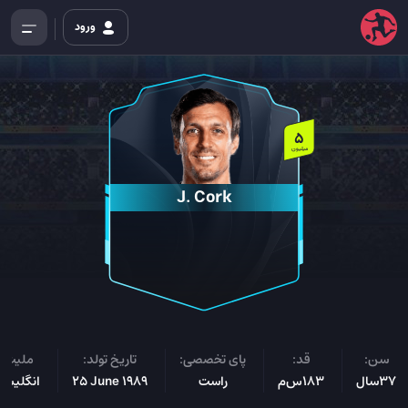
ورود
5
میلیون
J. Cork
سن:
قد:
پای تخصصی:
تاریخ تولد:
ملیت:
37سال
183س‌م
راست
25 June 1989
انگلیسی