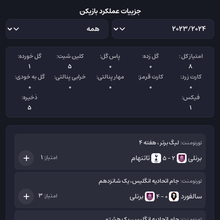
جزییات عملکرد بازیکن
امتیاز کل :
گل زده:
پاس گل:
کلین شیت:
گل خورده:
1
5
0
0
8
کارت زرد:
کارت قرمز:
مهار پنالتی:
خرابی پنالتی:
گل به خودی:
0
0
0
0
0
فیکس:
ذخیره:
5
1
لیگ برتر ، هفته 4
تورنومنت:
برنلی
تاتنهام
1
امتیاز:
2 - 5
جام اتحادیه انگلیس، یک شانزدهم
تورنومنت:
سالفورد
برنلی
3
امتیاز:
0 - 4
جام اتحادیه انگلیس، یک هشتم
تورنومنت: