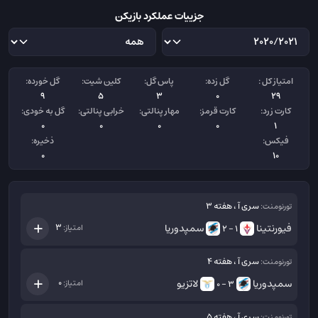
جزییات عملکرد بازیکن
امتیاز کل :
گل زده:
پاس گل:
کلین شیت:
گل خورده:
9
5
3
0
29
کارت زرد:
کارت قرمز:
مهار پنالتی:
خرابی پنالتی:
گل به خودی:
0
0
0
0
1
فیکس:
ذخیره:
0
10
سری آ ، هفته 3
تورنومنت:
فیورنتینا
سمپدوریا
3
امتیاز:
1 - 2
سری آ ، هفته 4
تورنومنت:
سمپدوریا
لاتزیو
0
امتیاز:
3 - 0
سری آ ، هفته 5
تورنومنت: