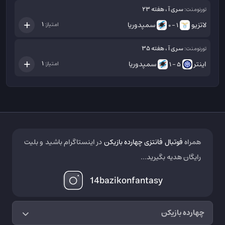
سری آ ، هفته 23
تورنومنت:
لاتزیو
سمپدوریا
1
امتیاز:
1 - 0
سری آ ، هفته 35
تورنومنت:
اینتر
سمپدوریا
1
امتیاز:
5 - 1
همراه
فوتبال فانتزی چهارده بازیکن
در اینستاگرام باشید و بلیت
رایگان هدیه بگیرید...
14bazikonfantasy
چهارده بازیکن