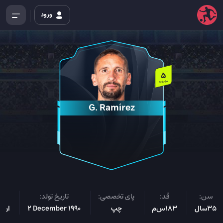
ورود
5
میلیون
G. Ramírez
سن:
قد:
پای تخصصی:
تاریخ تولد:
مل
35سال
183س‌م
چپ
2 December 1990
اروگ