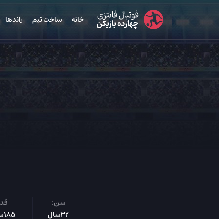
خانه
ساخت تیم
راندها
سن:
قد:
32سال
185س‌م