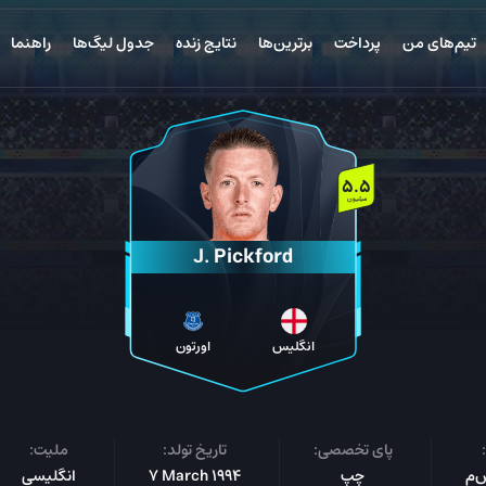
تیم‌های من
پرداخت
برترین‌ها
نتایج زنده
جدول لیگ‌ها
راهنما
5.5
میلیون
J. Pickford
انگلیس
اورتون
پای تخصصی:
تاریخ تولد:
ملیت:
چپ
7 March 1994
انگلیسی