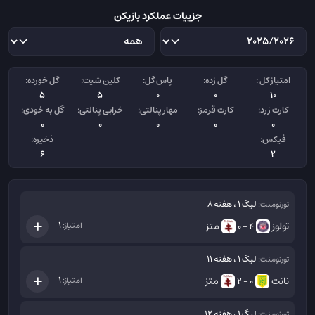
جزییات عملکرد بازیکن
امتیاز کل :
گل زده:
پاس گل:
کلین شیت:
گل خورده:
5
5
0
0
10
کارت زرد:
کارت قرمز:
مهار پنالتی:
خرابی پنالتی:
گل به خودی:
0
0
0
0
0
فیکس:
ذخیره:
6
2
لیگ 1 ، هفته 8
تورنومنت:
تولوز
متز
1
امتیاز:
4 - 0
لیگ 1 ، هفته 11
تورنومنت:
نانت
متز
1
امتیاز:
0 - 2
لیگ 1 ، هفته 12
تورنومنت: