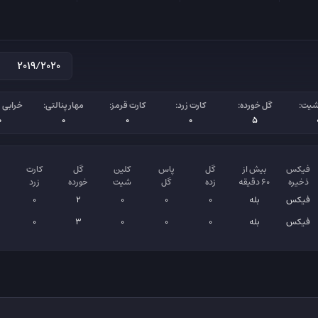
شیت:
گل خورده:
کارت زرد:
کارت قرمز:
مهار پنالتی:
خرابی پ
0
0
0
0
5
فیکس
بیش از
گل
پاس
کلین
گل
کارت
ذخیره
۶۰ دقیقه
زده
گل
شیت
خورده
زرد
فیکس
بله
0
0
0
2
0
فیکس
بله
0
0
0
3
0