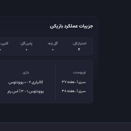
جزییات عملکرد بازیکن
امتیاز کل :
گل زده:
پاس گل:
کلین 
0
0
0
4
تورنومنت
بازی
کالیاری
یوونتوس
سری آ ، هفته 37
2 - 0
یوونتوس
آ اس رم
سری آ ، هفته 38
1 - 3