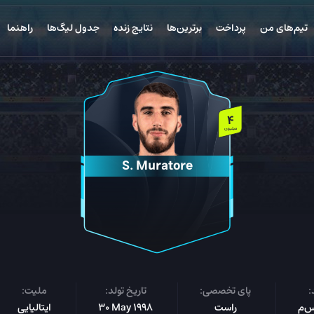
تیم‌های من
پرداخت
برترین‌ها
نتایج زنده
جدول لیگ‌ها
راهنما
4
میلیون
S. Muratore
:
پای تخصصی:
تاریخ تولد:
ملیت:
راست
30 May 1998
ایتالیایی