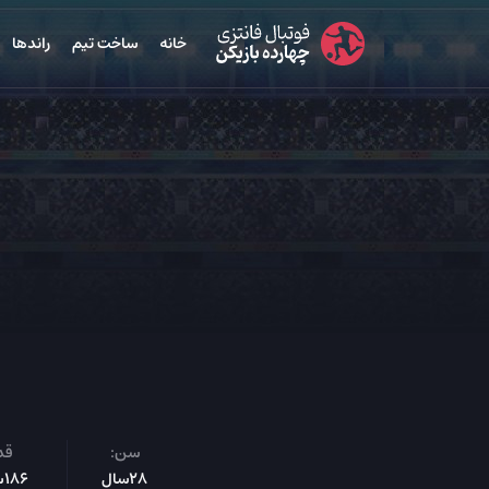
خانه
ساخت تیم
راندها
سن:
قد
28سال
186س‌م