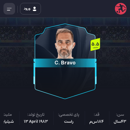
ورود
5.5
میلیون
C. Bravo
سن:
قد:
پای تخصصی:
تاریخ تولد:
ملیت:
43سال
184س‌م
راست
13 April 1983
شیلیایی