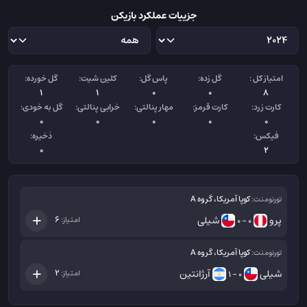
جزییات عملکرد بازیکن
امتیاز کل :
گل زده:
پاس گل:
کلین شیت:
گل خورده:
1
1
0
0
8
کارت زرد:
کارت قرمز:
مهار پنالتی:
خرابی پنالتی:
گل به خودی:
0
0
0
0
0
فیکس:
ذخیره:
0
2
کوپا آمریکا، گروه A
تورنومنت:
پرو
شیلی
6
امتیاز:
0 - 0
کوپا آمریکا، گروه A
تورنومنت:
شیلی
آرژانتین
2
امتیاز:
0 - 1