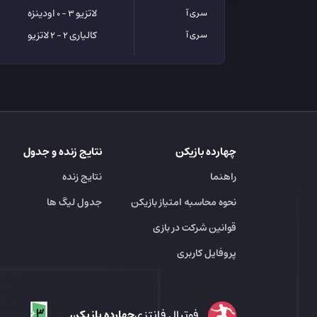
لاتزیو
اودینزه
سری آ
3 - 0
کالیاری
لاتزیو
سری آ
2 - 2
چهارده بازیکن
نتایج زنده و جدول
راهنما
نتایج زنده
نحوه محاسبه امتیاز بازیکن
جدول لیگ ها
قوانین شرکت در بازی
پروفایل کاربری
فوتبال فانتزی
چهارده بازیکن