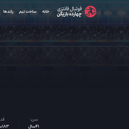
خانه
ساخت تیم
راندها
سن:
قد:
41سال
183س‌م