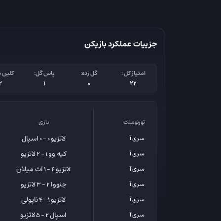
جزییات عملکرد بازیکن
امتیاز کل :
گل زده:
پاس گل:
کلین 
2
1
0
22
تورنومنت
بازی
لاتزیو
اسپال
سری آ
0 - 0
کیه وو
لاتزیو
سری آ
1 - 2
لاتزیو
آث میلان
سری آ
4 - 1
جنووا
لاتزیو
سری آ
2 - 3
لاتزیو
ناپولی
سری آ
1 - 4
اسپال
لاتزیو
سری آ
2 - 5