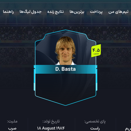
تیم‌های من
پرداخت
برترین‌ها
نتایج زنده
جدول لیگ‌ها
راهنما
4.5
میلیون
D. Basta
پای تخصصی:
تاریخ تولد:
ملیت:
راست
18 August 1984
صرب