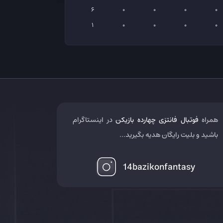
6
0
0
0
0
1
0
0
0
0
همراه
فوتبال فانتزی چهارده بازیکن
در اینستاگرام
باشید و بلیت رایگان هدیه بگیرید...
14bazikonfantasy